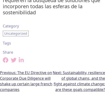
requieren la búsqueda de soluciones que
incorporen todas las esferas de la
sostenibilidad
Category
Uncategorized
Tags
Share
Post
Previous:
The EU Directive on
Next:
Sustainability, resilience
Corporate Due Diligence will
of global chains, and the
navigation
shake up certain large french
fight against climate change:
companies
are these goals compatible?