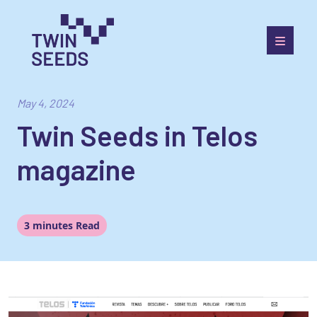
Skip
to
content
Towards a World Integrated and Socio-economically
Balanced European Economic Development Scenario
May 4, 2024
Twin Seeds in Telos
magazine
3 minutes Read